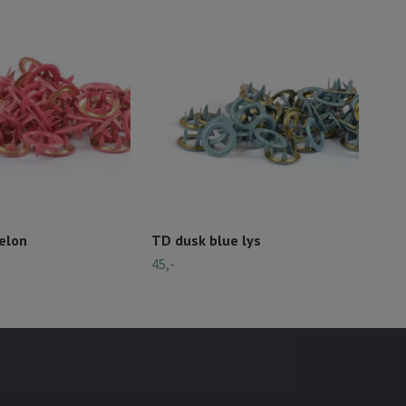
elon
TD dusk blue lys
TD 
45,-
45,-