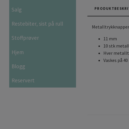
Salg
PRODUKTBESKRI
Restebiter, sist på rull
Metalltrykknapper
Stoffprøver
11 mm
10 stk metal
Hjem
Hver metallt
Vaskes på 40
Blogg
Reservert