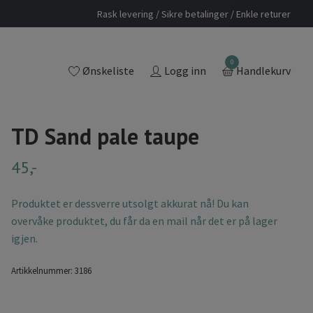
Rask levering / Sikre betalinger / Enkle returer
0
Ønskeliste
Logg inn
Handlekurv
TD Sand pale taupe
45,-
Produktet er dessverre utsolgt akkurat nå! Du kan
overvåke produktet, du får da en mail når det er på lager
igjen.
Artikkelnummer:
3186