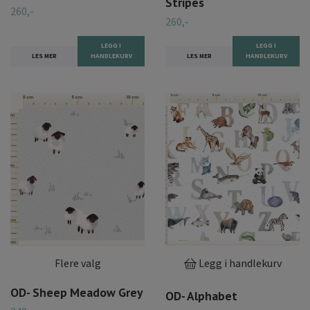
Stripes
260,-
260,-
LEGG I
LEGG I
LES MER
HANDLEKURV
LES MER
HANDLEKURV
Flere valg
Legg i handlekurv
OD- Sheep Meadow Grey
OD- Alphabet