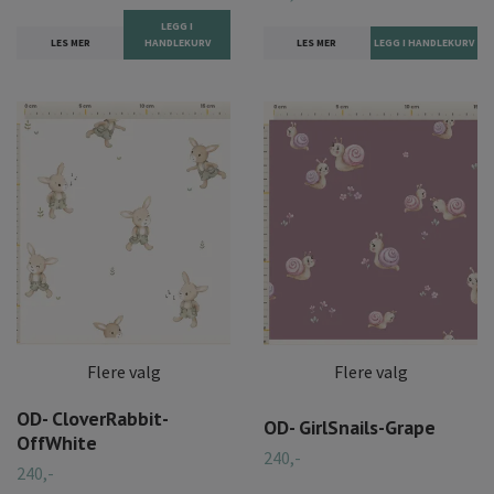
LEGG I
LES MER
HANDLEKURV
LES MER
Flere valg
Flere valg
OD- CloverRabbit-
OD- GirlSnails-Grape
OffWhite
240,-
240,-