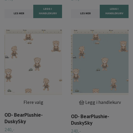
LEGG I
LEGG I
LES MER
HANDLEKURV
LES MER
HANDLEKURV
Flere valg
Legg i handlekurv
OD- BearPlushie-
OD- BearPlushie-
DuskySky
DuskySky
240,-
240,-