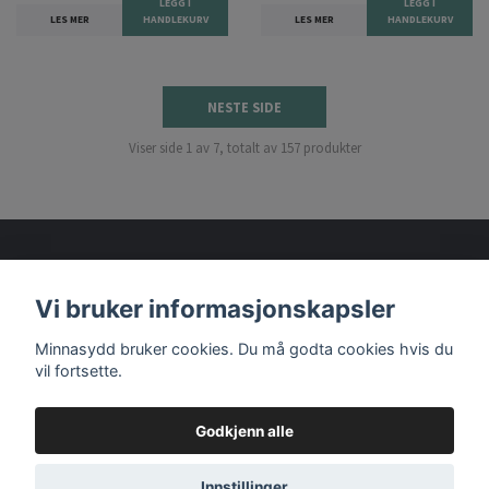
LEGG I
LEGG I
LES MER
HANDLEKURV
LES MER
HANDLEKURV
NESTE SIDE
Viser side 1 av 7, totalt av 157 produkter
Vi bruker informasjonskapsler
Les mer
Minnasydd bruker cookies. Du må godta cookies hvis du
vil fortsette.
Godkjenn alle
© 2026 Minnasydd
Innstillinger