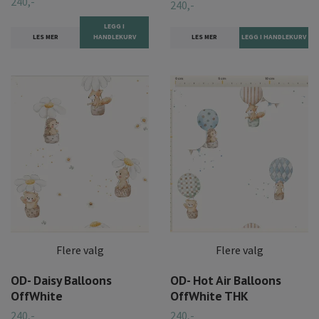
240,-
240,-
LEGG I
LES MER
HANDLEKURV
LES MER
Flere valg
Flere valg
OD- Daisy Balloons
OD- Hot Air Balloons
OffWhite
OffWhite THK
240,-
240,-