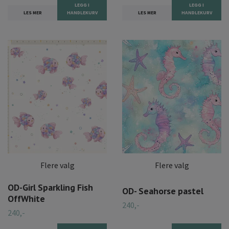
LEGG I
LEGG I
LES MER
HANDLEKURV
LES MER
HANDLEKURV
Flere valg
Flere valg
OD-Girl Sparkling Fish
OD- Seahorse pastel
OffWhite
240,-
240,-