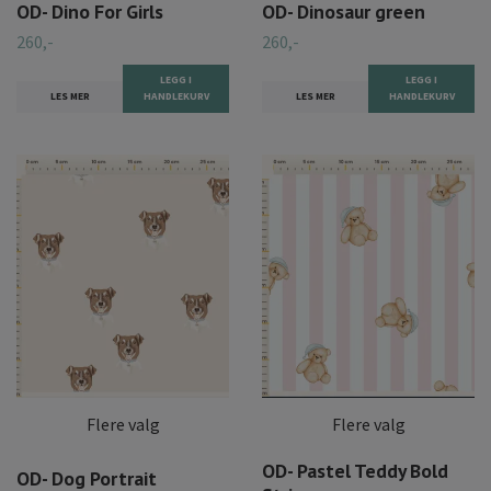
OD- Dino For Girls
OD- Dinosaur green
260,-
260,-
LEGG I
LEGG I
LES MER
HANDLEKURV
LES MER
HANDLEKURV
Flere valg
Flere valg
OD- Pastel Teddy Bold
OD- Dog Portrait