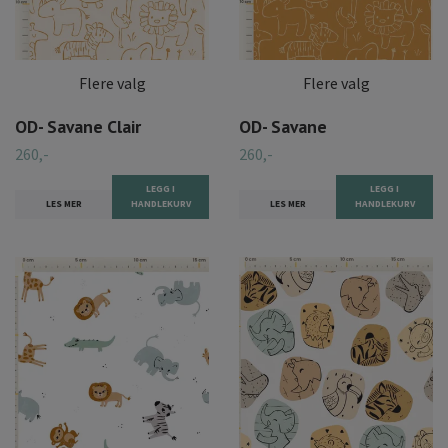
Flere valg
Flere valg
OD- Savane Clair
OD- Savane
260,-
260,-
LEGG I
LEGG I
LES MER
HANDLEKURV
LES MER
HANDLEKURV