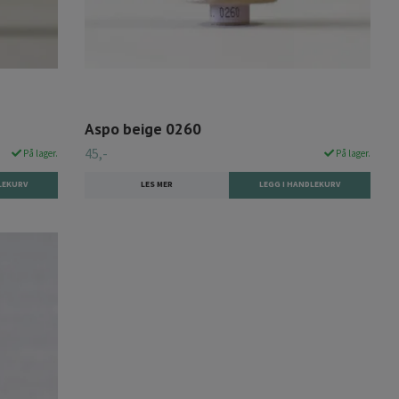
Aspo beige 0260
45,-
På lager.
På lager.
LES MER