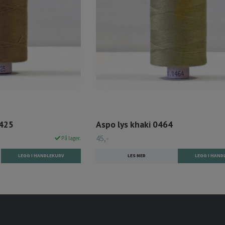
1425
Aspo lys khaki 0464
45,-
På lager.
LES MER