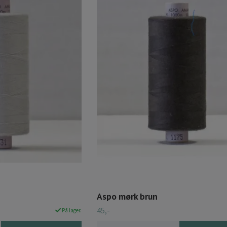
Aspo mørk brun
45,-
På lager.