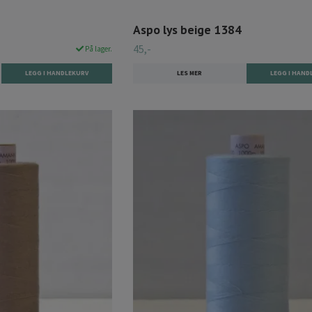
Aspo lys beige 1384
45,-
På lager.
LES MER