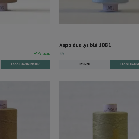
Aspo dus lys blå 1081
45,-
På lager.
LES MER