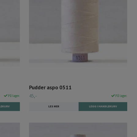
Pudder aspo 0511
45,-
På lager.
På lager.
LES MER