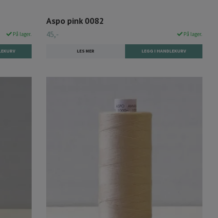
Aspo pink 0082
45,-
På lager.
På lager.
LES MER