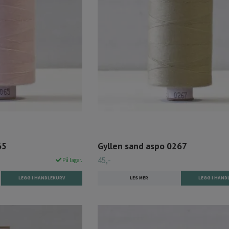
65
Gyllen sand aspo 0267
45,-
På lager.
LES MER