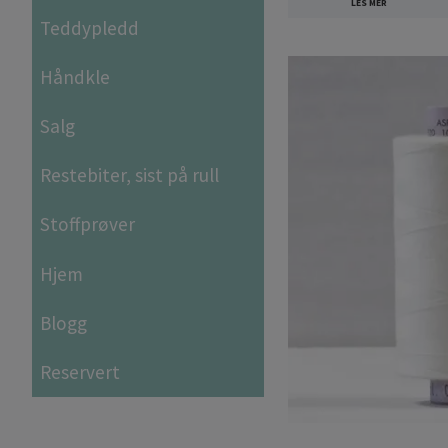
LES MER
Teddypledd
Håndkle
Salg
Restebiter, sist på rull
Stoffprøver
Hjem
Blogg
Reservert