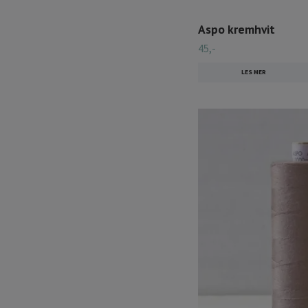
Aspo kremhvit
45,-
LES MER