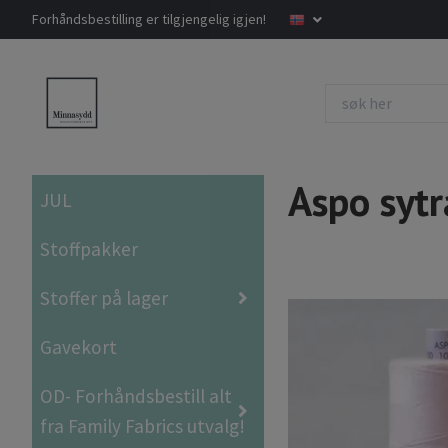
Forhåndsbestilling er tilgjengelig igjen!
Aspo syt
JUL
Stoffpakker
Stoffer på lager
Gavekort
OD- Forhåndsbestill alt
fra Family Fabrics utvalg!