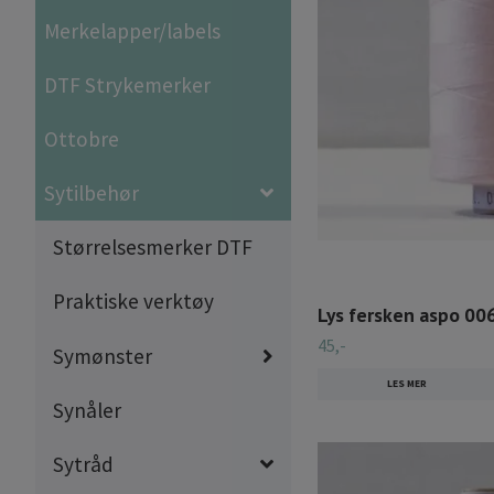
Merkelapper/labels
DTF Strykemerker
Ottobre
Sytilbehør
Størrelsesmerker DTF
Praktiske verktøy
Lys fersken aspo 00
45,-
Symønster
LES MER
Synåler
Sytråd