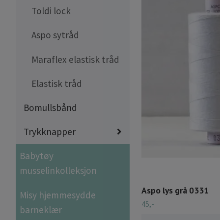
Toldi lock
Aspo sytråd
Maraflex elastisk tråd
Elastisk tråd
Bomullsbånd
Trykknapper
Babytøy
musselinkolleksjon
Aspo lys grå 0331
Misy hjemmesydde
45,-
barneklær