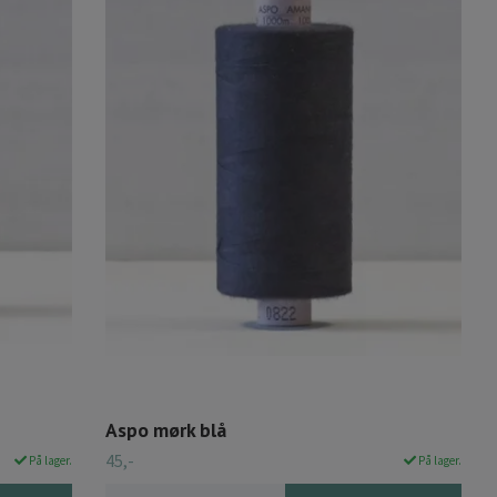
Aspo mørk blå
45,-
På lager.
På lager.