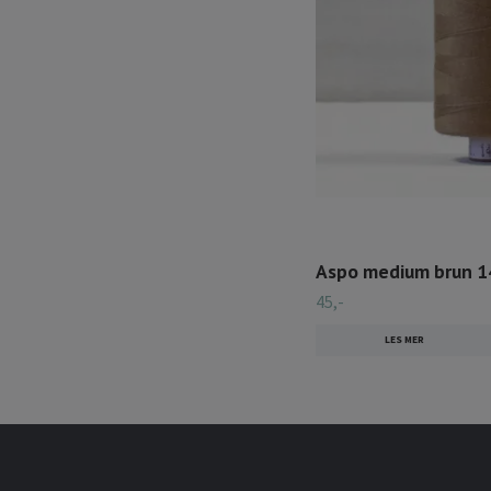
Aspo medium brun 
45,-
LES MER