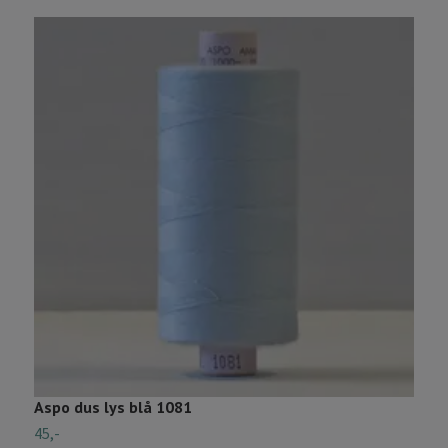
Aspo dus lys blå 1081
A
45,-
4