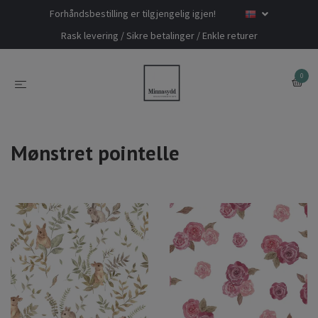
Forhåndsbestilling er tilgjengelig igjen!
Rask levering / Sikre betalinger / Enkle returer
0
Mønstret pointelle