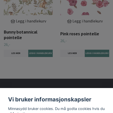
Legg i handlekurv
Legg i handlekurv
Bunny botannical
Pink roses pointelle
pointelle
26,-
26,-
LES MER
LES MER
Vi bruker informasjonskapsler
Les mer
Minnasydd bruker cookies. Du må godta cookies hvis du