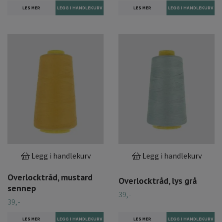
LES MER
LES MER
Legg i handlekurv
Legg i handlekurv
Overlocktråd, mustard
Overlocktråd, lys grå
sennep
39,-
39,-
LES MER
LES MER