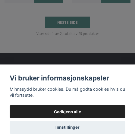
NESTE SIDE
Viser side 1 av 2, totalt av 29 produkter
Vi bruker informasjonskapsler
Les mer
Minnasydd bruker cookies. Du må godta cookies hvis du
vil fortsette.
Godkjenn alle
© 2026 Minnasydd
Innstillinger