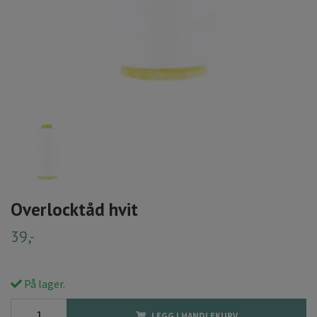
Overlocktåd hvit
39,-
På lager.
LEGG I HANDLEKURV