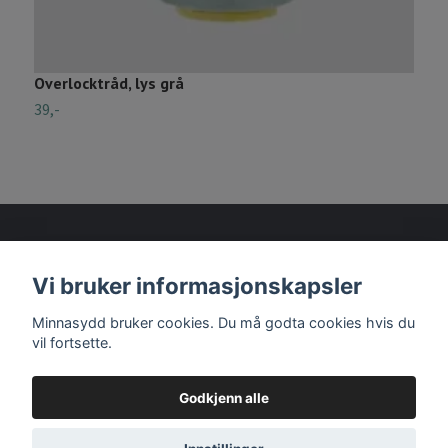
Overlocktråd, lys grå
O
39,-
3
Vi bruker informasjonskapsler
Les mer
Minnasydd bruker cookies. Du må godta cookies hvis du
vil fortsette.
Godkjenn alle
© 2026 Minnasydd