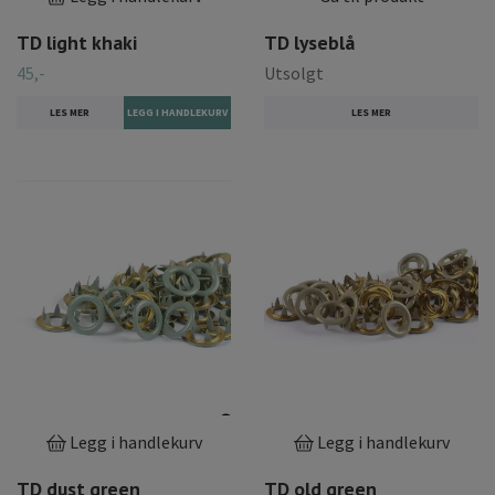
TD light khaki
TD lyseblå
45,-
Utsolgt
LES MER
LES MER
Legg i handlekurv
Legg i handlekurv
TD dust green
TD old green