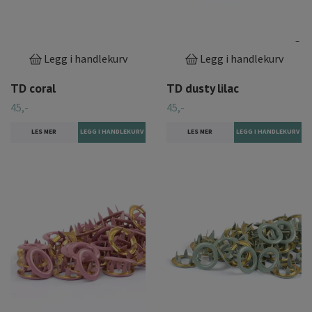
Legg i handlekurv
Legg i handlekurv
TD coral
TD dusty lilac
45,-
45,-
LES MER
LES MER