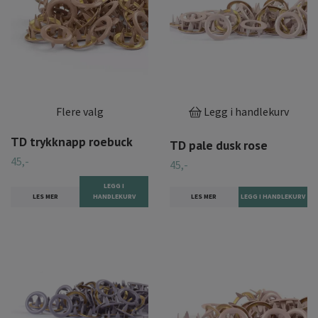
Flere valg
Legg i handlekurv
TD trykknapp roebuck
TD pale dusk rose
45,-
45,-
LEGG I
LES MER
HANDLEKURV
LES MER