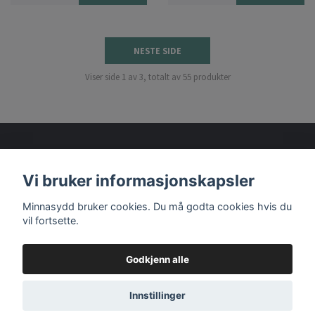
NESTE SIDE
Viser side 1 av 3, totalt av 55 produkter
Vi bruker informasjonskapsler
Les mer
Minnasydd bruker cookies. Du må godta cookies hvis du
vil fortsette.
Godkjenn alle
© 2026 Minnasydd
Innstillinger