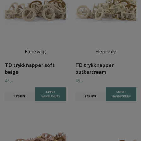
Flere valg
Flere valg
TD trykknapper soft
TD trykknapper
beige
buttercream
45,-
45,-
LEGG I
LEGG I
LES MER
HANDLEKURV
LES MER
HANDLEKURV