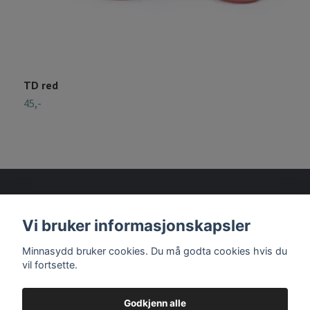
TD red
T
45,-
4
Vi bruker informasjonskapsler
Les mer
Minnasydd bruker cookies. Du må godta cookies hvis du
vil fortsette.
Godkjenn alle