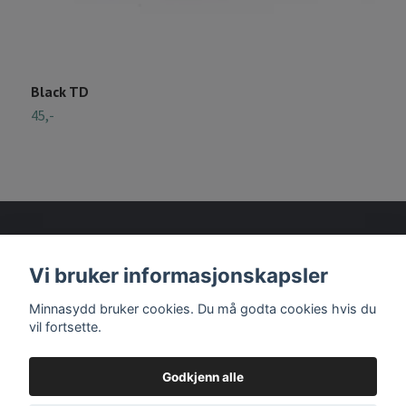
Black TD
T
45,-
D
Vi bruker informasjonskapsler
Les mer
Minnasydd bruker cookies. Du må godta cookies hvis du
vil fortsette.
Godkjenn alle