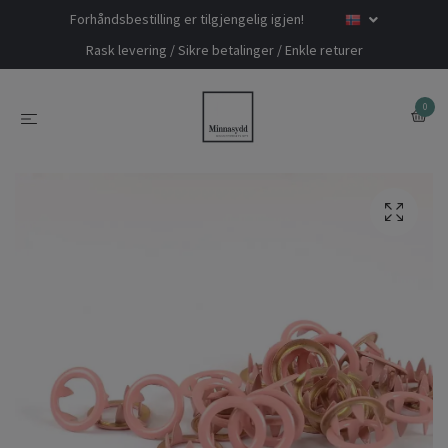
Forhåndsbestilling er tilgjengelig igjen!
Rask levering / Sikre betalinger / Enkle returer
0