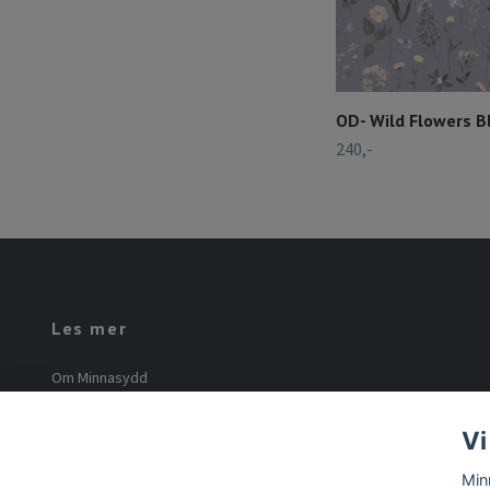
OD- Wild Flowers B
240,-
Les mer
Om Minnasydd
Minna Mourier
Vi
Vilkår og betingelser
Min