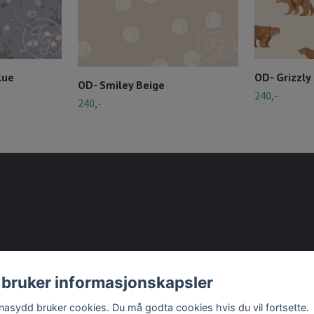
lue
OD- Grizzly
OD- Smiley Beige
240,-
240,-
 bruker informasjonskapsler
nasydd bruker cookies. Du må godta cookies hvis du vil fortsette.