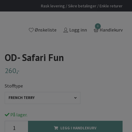
Rask levering / Sikre betalinger / Enkle returer
0
Ønskeliste
Logg inn
Handlekurv
OD- Safari Fun
260,-
Stofftype
FRENCH TERRY
På lager.
LEGG I HANDLEKURV