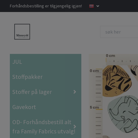
Forhåndsbestilling er tilgjengelig igjen!
JUL
Stoffpakker
Stoffer på lager
Gavekort
OD- Forhåndsbestill alt
fra Family Fabrics utvalg!