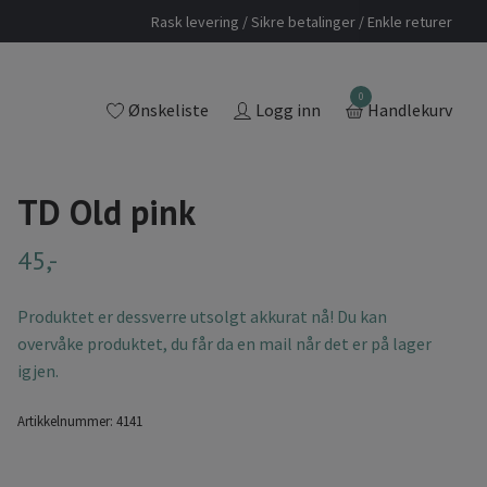
Rask levering / Sikre betalinger / Enkle returer
0
Ønskeliste
Logg inn
Handlekurv
TD Old pink
45,-
Produktet er dessverre utsolgt akkurat nå! Du kan
overvåke produktet, du får da en mail når det er på lager
igjen.
Artikkelnummer:
4141