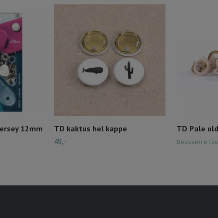
Jersey 12mm
TD kaktus hel kappe
TD Pale old
49,-
Dessverre tso