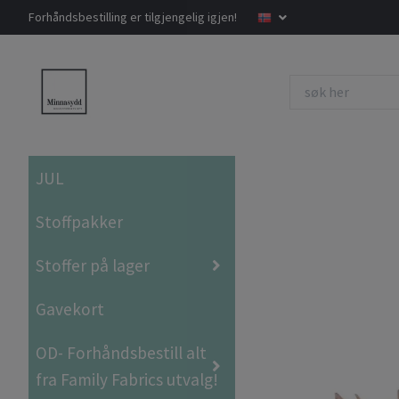
Forhåndsbestilling er tilgjengelig igjen!
JUL
Stoffpakker
Stoffer på lager
Gavekort
OD- Forhåndsbestill alt
fra Family Fabrics utvalg!