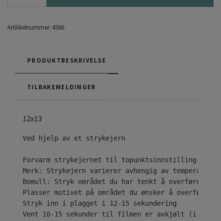
Artikkelnummer:
4566
PRODUKTBESKRIVELSE
TILBAKEMELDINGER
12x13
Ved hjelp av et strykejern

Forvarm strykejernet til topunktsinnstilling ( • •
Merk: Strykejern varierer avhengig av temperaturom
Bomull: Stryk området du har tenkt å overføre desi
Plasser motivet på området du ønsker å overføre til
Stryk inn i plagget i 12-15 sekundering

Vent 10-15 sekunder til filmen er avkjølt (i tilfe