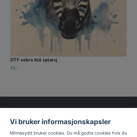
DTF sebra blå splæsj
S
69,-
5
Vi bruker informasjonskapsler
Les mer
Minnasydd bruker cookies. Du må godta cookies hvis du