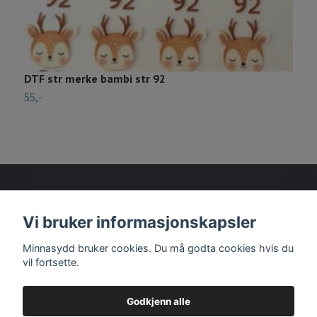
DTF str merke bambi str 92
S
55,-
6
Vi bruker informasjonskapsler
Les mer
Minnasydd bruker cookies. Du må godta cookies hvis du
vil fortsette.
Godkjenn alle