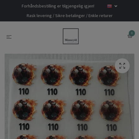
Forhåndsbestilling er tilgjengelig igjen!
Rask levering / Sikre betalinger / Enkle returer
0