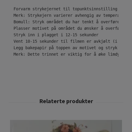
Forvarm strykejernet til topunktsinnstilling ( • •
Merk: Strykejern varierer avhengig av temperaturom
Bomull: Stryk området du har tenkt å overføre desi
Plasser motivet på området du ønsker å overføre til
Stryk inn i plagget i 12-15 sekunder

Vent 10-15 sekunder til filmen er avkjølt (i tilfe
Legg bakepapir på toppen av motivet og stryk i ytt
Merk: Dette trinnet er viktig for å øke limdybden 