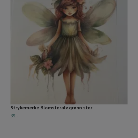
Strykemerke Blomsteralv grønn stor
S
39,-
5