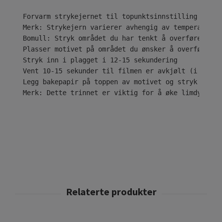
Forvarm strykejernet til topunktsinnstilling ( • •
Merk: Strykejern varierer avhengig av temperaturom
Bomull: Stryk området du har tenkt å overføre desi
Plasser motivet på området du ønsker å overføre til
Stryk inn i plagget i 12-15 sekundering

Vent 10-15 sekunder til filmen er avkjølt (i tilfe
Legg bakepapir på toppen av motivet og stryk i ytt
Merk: Dette trinnet er viktig for å øke limdybden 