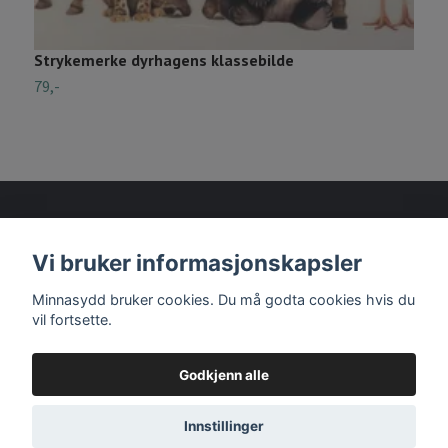
Strykemerke dyrhagens klassebilde
S
79,-
3
Vi bruker informasjonskapsler
Les mer
Minnasydd bruker cookies. Du må godta cookies hvis du
vil fortsette.
Godkjenn alle
© 2026 Minnasydd
Innstillinger