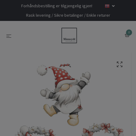
Forhåndsbestilling er tilgjengelig igjen!
Rask levering / Sikre betalinger / Enkle returer
0