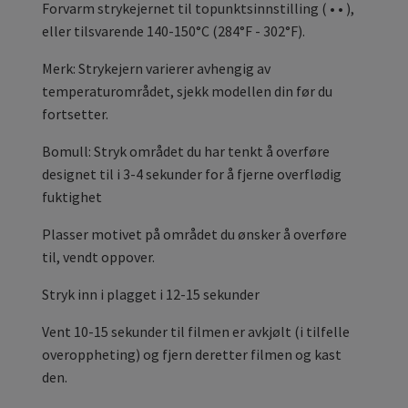
Forvarm strykejernet til topunktsinnstilling ( • • ),
eller tilsvarende 140-150°C (284°F - 302°F).
Merk: Strykejern varierer avhengig av
temperaturområdet, sjekk modellen din før du
fortsetter.
Bomull: Stryk området du har tenkt å overføre
designet til i 3-4 sekunder for å fjerne overflødig
fuktighet
Plasser motivet på området du ønsker å overføre
til, vendt oppover.
Stryk inn i plagget i 12-15 sekunder
Vent 10-15 sekunder til filmen er avkjølt (i tilfelle
overoppheting) og fjern deretter filmen og kast
den.