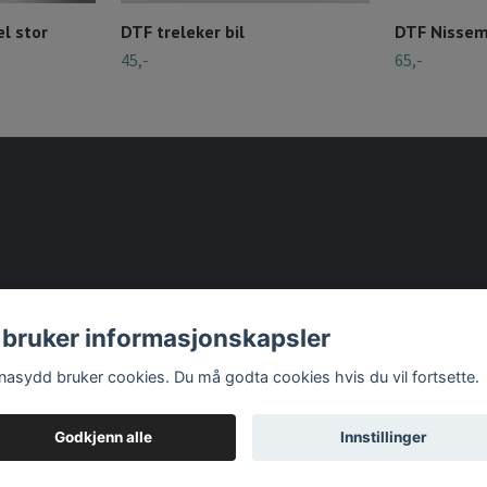
l stor
DTF treleker bil
DTF Nissem
45,-
65,-
 bruker informasjonskapsler
nasydd bruker cookies. Du må godta cookies hvis du vil fortsette.
Godkjenn alle
Innstillinger