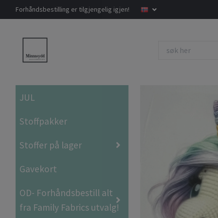
Forhåndsbestilling er tilgjengelig igjen!
JUL
Stoffpakker
Stoffer på lager
Gavekort
OD- Forhåndsbestill alt
fra Family Fabrics utvalg!