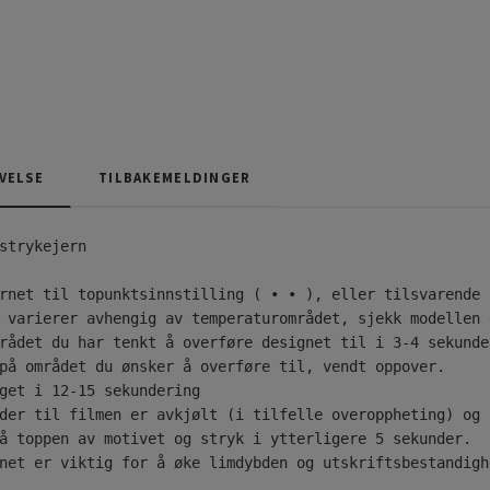
VELSE
TILBAKEMELDINGER
strykejern

rnet til topunktsinnstilling ( • • ), eller tilsvarende 
 varierer avhengig av temperaturområdet, sjekk modellen 
rådet du har tenkt å overføre designet til i 3-4 sekunde
på området du ønsker å overføre til, vendt oppover.

get i 12-15 sekundering

der til filmen er avkjølt (i tilfelle overoppheting) og 
å toppen av motivet og stryk i ytterligere 5 sekunder.

net er viktig for å øke limdybden og utskriftsbestandigh