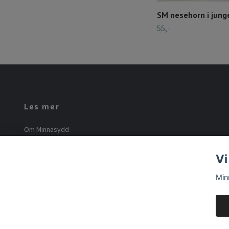
SM nesehorn i junge
55,-
Les mer
Om Minnasydd
Minna Mourier
Vi
Vilkår og betingelser
Min
© 2026 Minnasydd