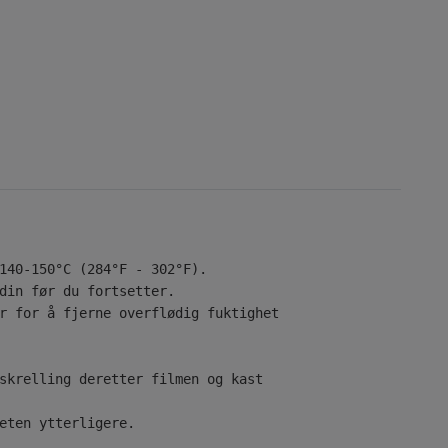
140-150°C (284°F - 302°F).

din før du fortsetter.

r for å fjerne overflødig fuktighet

skrelling deretter filmen og kast

eten ytterligere.