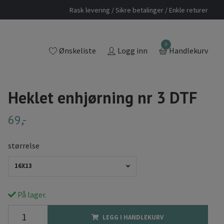
Rask levering / Sikre betalinger / Enkle returer
0
Ønskeliste
Logg inn
Handlekurv
Heklet enhjørning nr 3 DTF
69,-
størrelse
16X13
På lager.
LEGG I HANDLEKURV