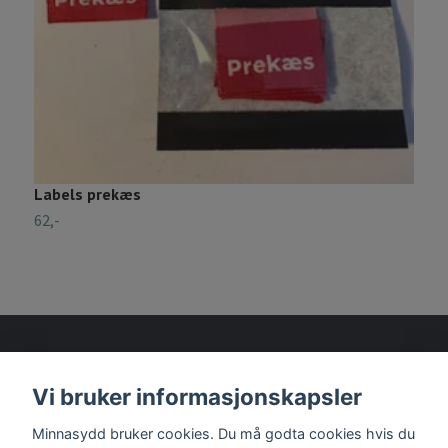
Labels prekæs
D
62,-
6
Vi bruker informasjonskapsler
Les mer
Minnasydd bruker cookies. Du må godta cookies hvis du