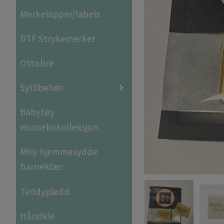
Merkelapper/labels
DTF Strykemerker
Ottobre
Sytilbehør
Babytøy
musselinkolleksjon
Misy hjemmesydde
barneklær
Teddypledd
Håndkle