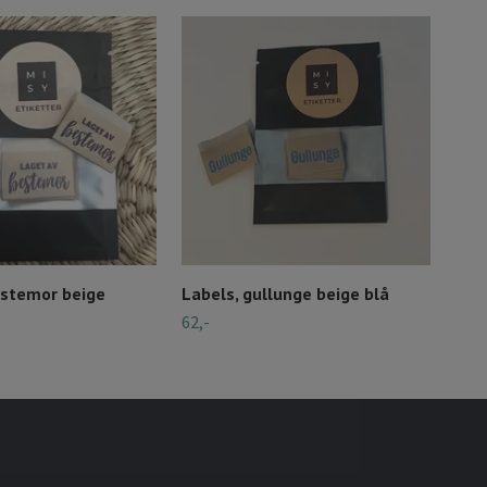
estemor beige
Labels, gullunge beige blå
Lag
62,-
62,-