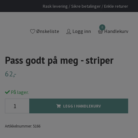
Rask levering / Sikre betalinger / Enkle returer
0
Ønskeliste
Logg inn
Handlekurv
Pass godt på meg - striper
62,-
På lager.
LEGG I HANDLEKURV
Artikkelnummer:
5166