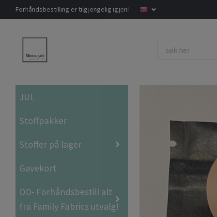
Forhåndsbestilling er tilgjengelig igjen!
JUL
Stoffpakker
Stoffer på lager
Gavekort
OD- Forhåndsbestill alt
fra Family Fabrics utvalg!