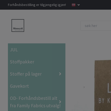
Forhåndsbestilling er tilgjengelig igjen!
JUL
Stoffpakker
Stoffer på lager
Gavekort
OD- Forhåndsbestill alt
fra Family Fabrics utvalg!