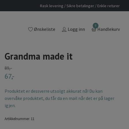
Rask levering / Sikre betalinger / Enkle returer
0
Ønskeliste
Logg inn
Handlekurv
Grandma made it
89,-
67,-
Produktet er dessverre utsolgt akkurat nå! Du kan
overvåke produktet, du får da en mail når det er på lager
igjen.
Artikkelnummer:
11