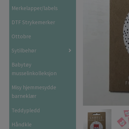
Merkelapper/labels
DTF Strykemerker
Ottobre
Sytilbehør
Babytøy
musselinkolleksjon
Misy hjemmesydde
barneklær
Teddypledd
Håndkle