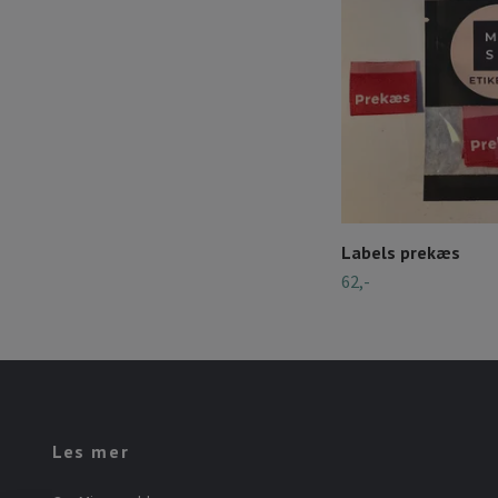
Labels prekæs
62,-
Les mer