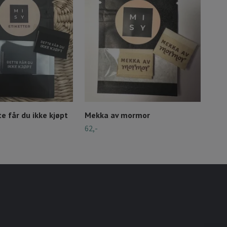
e får du ikke kjøpt
Mekka av mormor
Lag
62,-
62,-