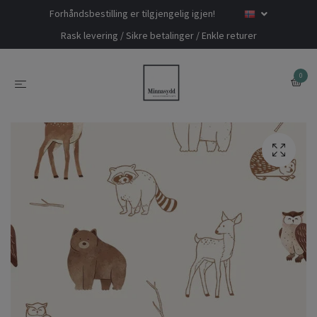
Forhåndsbestilling er tilgjengelig igjen!
Rask levering / Sikre betalinger / Enkle returer
0