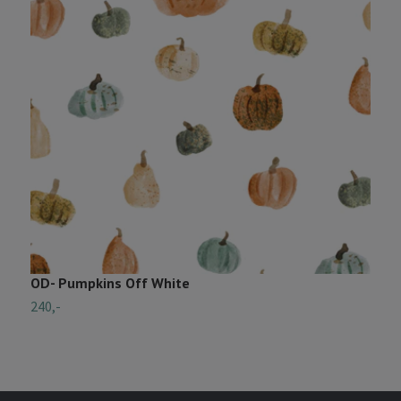
OD- Pumpkins Off White
O
240,-
2