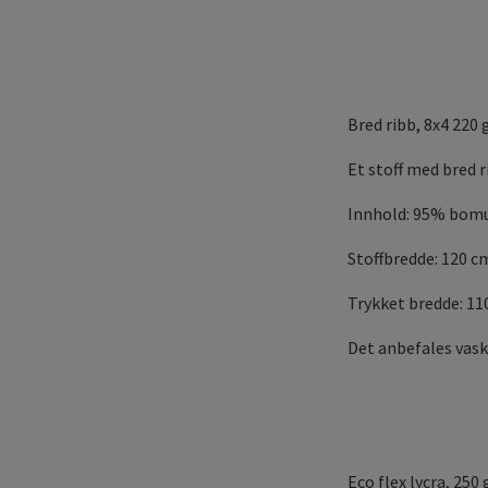
Bred ribb, 8x4 220
Et stoff med bred r
Innhold: 95% bomu
Stoffbredde: 120 c
Trykket bredde: 11
Det anbefales vask
Eco flex
lycra, 250