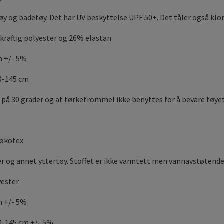
tøy og badetøy. Det har UV beskyttelse UPF 50+. Det tåler også klo
kraftig polyester og 26% elastan
m +/- 5%
40-145 cm
 på 30 grader og at tørketrommel ikke benyttes for å bevare tøyet
 økotex
kker og annet yttertøy. Stoffet er ikke vanntett men vannavstøtend
yester
m +/- 5%
0-145 cm +/- 5%