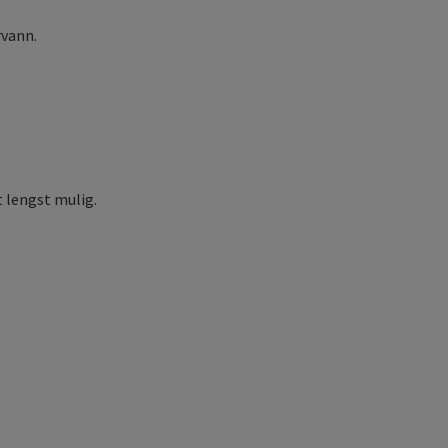
rvann.
 lengst mulig.
e