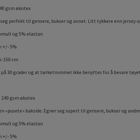
240 gsm økotex
seg perfekt til gensere, bukser og annet. Litt tykkere enn jersey 
omull og 5% elastan
m +/- 5%
45-150 cm
 på 30 grader og at tørketrommel ikke benyttes for å bevare tøyet
i) 240 gsm økotex
en «pusete» bakside. Egner seg supert til gensere, bukser og andr
omull og 5% elastan
m +/- 5%