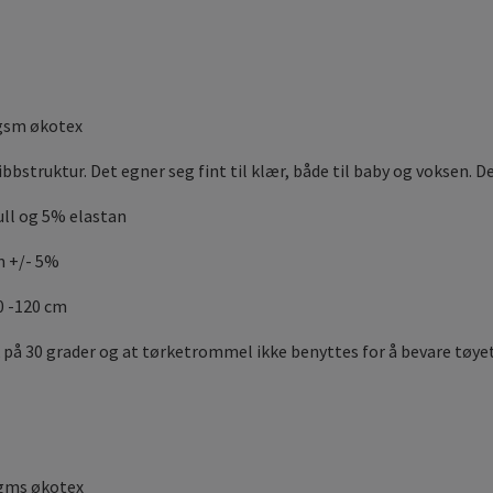
 gsm økotex
ibbstruktur. Det egner seg fint til klær, både til baby og voksen. 
ll og 5% elastan
m +/- 5%
0 -120 cm
 på 30 grader og at tørketrommel ikke benyttes for å bevare tøyet
 gms økotex