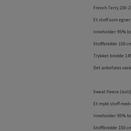
French Terry 230-
Et stoff som egner 
Inneholder: 95% b
Stoffbredde: 150 c
Trykket bredde: 1
Det anbefales vask
Sweat fleece (isol
Et mykt stoff med 
Inneholder: 95% b
Stoffbredde: 150 c