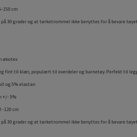
45-150 cm
 på 30 grader og at tørketrommel ikke benyttes for å bevare tøye
m økotex
g fint til klær, populært til overdeler og barnetøy. Perfekt til le
ll og 5% elastan
m +/- 5%
0 -120 cm
 på 30 grader og at tørketrommel ikke benyttes for å bevare tøyet