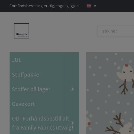
Forhåndsbestilling er tilgjengelig igjen!
JUL
Stoffpakker
Stoffer på lager
Gavekort
OD- Forhåndsbestill alt
fra Family Fabrics utvalg!