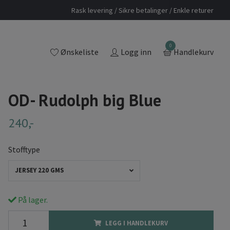
Rask levering / Sikre betalinger / Enkle returer
0
Ønskeliste
Logg inn
Handlekurv
OD- Rudolph big Blue
240,-
Stofftype
JERSEY 220 GMS
På lager.
LEGG I HANDLEKURV