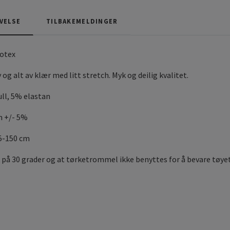
VELSE
TILBAKEMELDINGER
kotex
 og alt av klær med litt stretch. Myk og deilig kvalitet.
ll, 5% elastan
m +/- 5%
45-150 cm
 på 30 grader og at tørketrommel ikke benyttes for å bevare tøyet