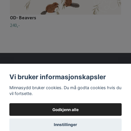
OD- Beavers
O
240,-
2
Vi bruker informasjonskapsler
Les mer
Minnasydd bruker cookies. Du må godta cookies hvis du
vil fortsette.
Godkjenn alle
© 2026 Minnasydd
Innstillinger