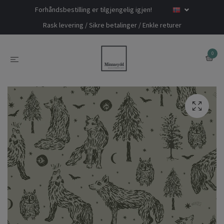
Forhåndsbestilling er tilgjengelig igjen!
Rask levering / Sikre betalinger / Enkle returer
0