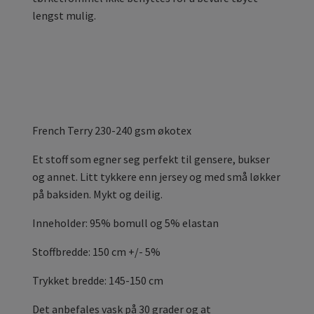
lengst mulig.
French Terry 230-240 gsm økotex
Et stoff som egner seg perfekt til gensere, bukser
og annet. Litt tykkere enn jersey og med små løkker
på baksiden. Mykt og deilig.
Inneholder: 95% bomull og 5% elastan
Stoffbredde: 150 cm +/- 5%
Trykket bredde: 145-150 cm
Det anbefales vask på 30 grader og at