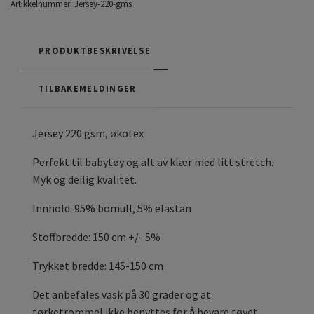
Artikkelnummer:
Jersey-220-gms
PRODUKTBESKRIVELSE
TILBAKEMELDINGER
Jersey 220 gsm, økotex
Perfekt til babytøy og alt av klær med litt stretch.
Myk og deilig kvalitet.
Innhold: 95% bomull, 5% elastan
Stoffbredde: 150 cm +/- 5%
Trykket bredde: 145-150 cm
Det anbefales vask på 30 grader og at
tørketrommel ikke benyttes for å bevare tøyet