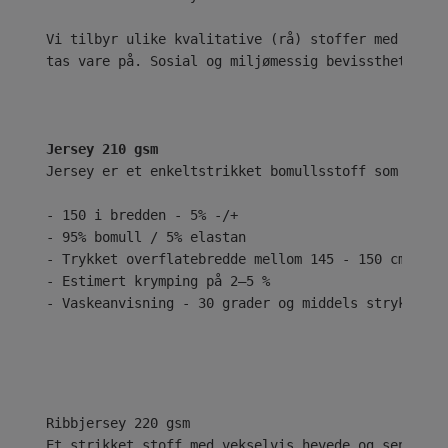
Vi tilbyr ulike kvalitative (rå) stoffer med ekskl
tas vare på. Sosial og miljømessig bevissthet er n
Jersey 210 gsm
Jersey er et enkeltstrikket bomullsstoff som er kj
- 150 i bredden - 5% -/+
- 95% bomull / 5% elastan
- Trykket overflatebredde mellom 145 - 150 cm
- Estimert krymping på 2–5 %
- Vaskeanvisning - 30 grader og middels stryk
Ribbjersey 220 gsm
Et strikket stoff med vekselvis hevede og senkede 