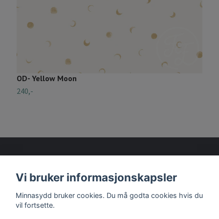
OD- Yellow Moon
S
240,-
2
Vi bruker informasjonskapsler
Les mer
Minnasydd bruker cookies. Du må godta cookies hvis du
vil fortsette.