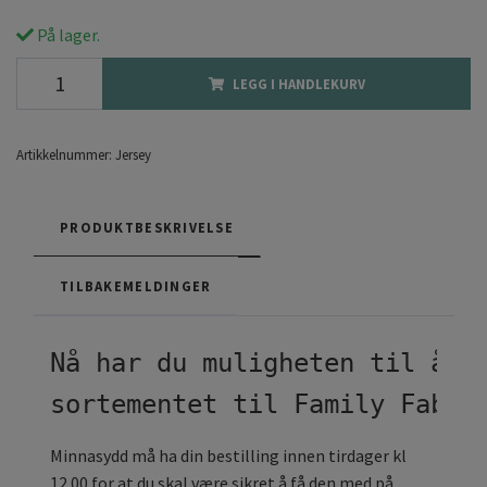
På lager.
LEGG I HANDLEKURV
Artikkelnummer:
Jersey
PRODUKTBESKRIVELSE
TILBAKEMELDINGER
Nå har du muligheten til å b
sortementet til Family Fabri
Minnasydd må ha din bestilling innen tirdager kl
12.00 for at du skal være sikret å få den med på