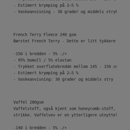
- Estimert krymping på 2–5 %
- Vaskeanvisning - 30 grader og middels stryk
Børstet French Terry - Dette er litt tykkere med e
-150 i bredden - 5% -/+
- 95% bomull / 5% elastan
- Trykket overflatebredde mellom 145 - 150 cm
- Estimert krymping på 2–5 %
- Vaskeanvisning: 30 grader og middels stry
Vaffelstoff, også kjent som honeycomb-stoff, har h
strikke. Vaffelvev er en ytterligere utnyttelse av
-140 i bredden - 5% -/+