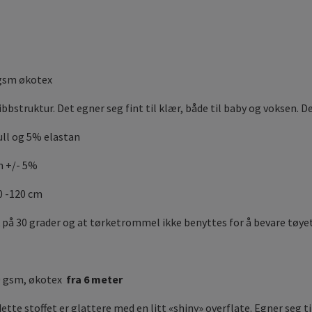
 gsm økotex
ibbstruktur. Det egner seg fint til klær, både til baby og voksen. 
ll og 5% elastan
m +/- 5%
0 -120 cm
 på 30 grader og at tørketrommel ikke benyttes for å bevare tøyet
0 gsm, økotex
fra 6 meter
tte stoffet er glattere med en litt «shiny» overflate. Egner seg t