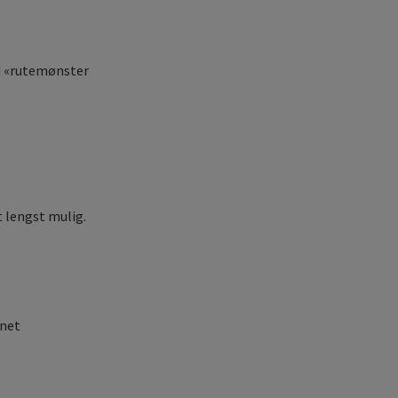
ed «rutemønster
 lengst mulig.
nnet