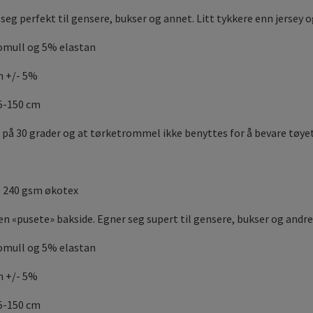
seg perfekt til gensere, bukser og annet. Litt tykkere enn jersey 
omull og 5% elastan
m +/- 5%
45-150 cm
 på 30 grader og at tørketrommel ikke benyttes for å bevare tøyet
i) 240 gsm økotex
en «pusete» bakside. Egner seg supert til gensere, bukser og andr
omull og 5% elastan
m +/- 5%
45-150 cm