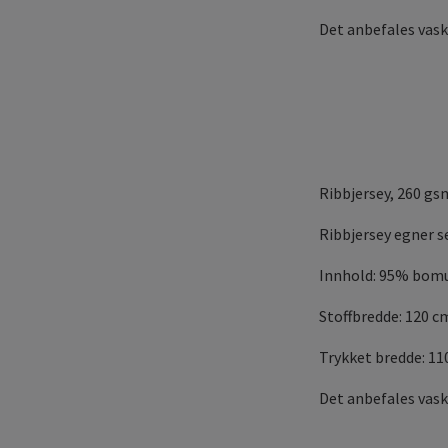
Det anbefales vask
Ribbjersey, 260 gs
Ribbjersey egner se
Innhold: 95% bomu
Stoffbredde: 120 c
Trykket bredde: 11
Det anbefales vask