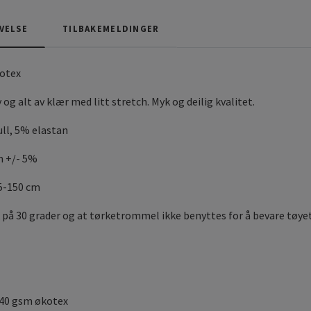
VELSE
TILBAKEMELDINGER
kotex
 og alt av klær med litt stretch. Myk og deilig kvalitet.
ll, 5% elastan
m +/- 5%
45-150 cm
 på 30 grader og at tørketrommel ikke benyttes for å bevare tøyet
240 gsm økotex