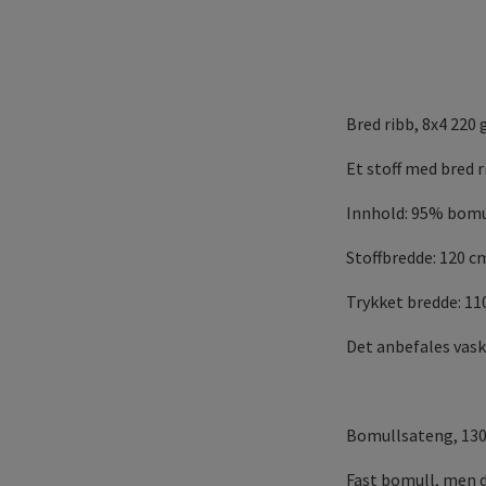
Bred ribb, 8x4 220
Et stoff med bred r
Innhold: 95% bomu
Stoffbredde: 120 c
Trykket bredde: 11
Det anbefales vask
Bomullsateng, 13
Fast bomull, men de