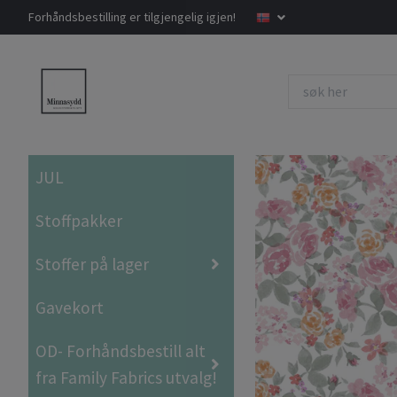
Forhåndsbestilling er tilgjengelig igjen!
JUL
Stoffpakker
Stoffer på lager
Gavekort
OD- Forhåndsbestill alt
fra Family Fabrics utvalg!