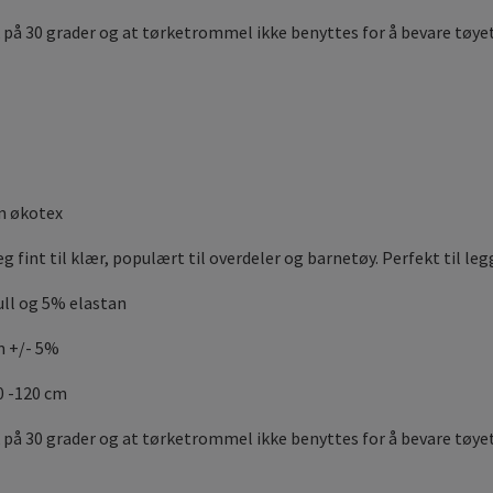
 på 30 grader og at tørketrommel ikke benyttes for å bevare tøye
m økotex
g fint til klær, populært til overdeler og barnetøy. Perfekt til le
ll og 5% elastan
m +/- 5%
0 -120 cm
 på 30 grader og at tørketrommel ikke benyttes for å bevare tøyet