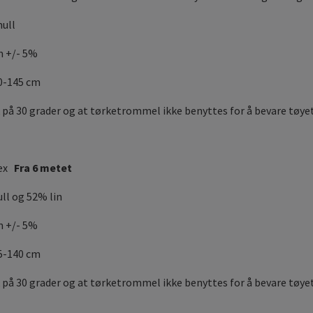
ull
m +/- 5%
40-145 cm
 på 30 grader og at tørketrommel ikke benyttes for å bevare tøyet
tex
Fra 6 metet
ll og 52% lin
m +/- 5%
35-140 cm
 på 30 grader og at tørketrommel ikke benyttes for å bevare tøyet