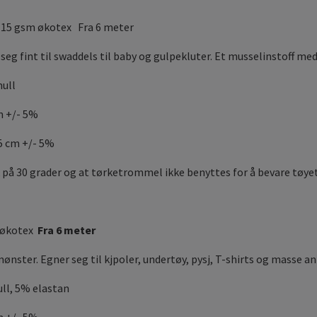
115 gsm økotex Fra 6 meter
 seg fint til swaddels til baby og gulpekluter. Et musselinstoff m
ull
m
+/- 5%
5 cm +/- 5%
 på 30 grader og at tørketrommel ikke benyttes for å bevare tøyet
 økotex
Fra 6 meter
ønster. Egner seg til kjpoler, undertøy, pysj, T-shirts og masse a
ll, 5% elastan