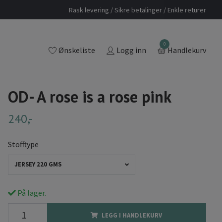
Rask levering / Sikre betalinger / Enkle returer
0
Ønskeliste
Logg inn
Handlekurv
OD- A rose is a rose pink
240,-
Stofftype
JERSEY 220 GMS
På lager.
LEGG I HANDLEKURV