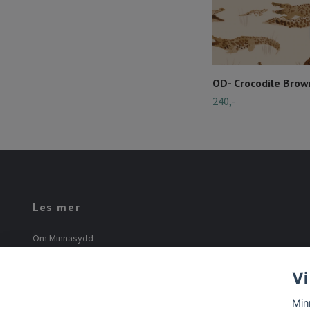
OD- Crocodile Brow
240,-
Les mer
Om Minnasydd
Minna Mourier
Vi
Vilkår og betingelser
Min