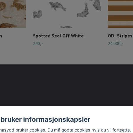
n
Spotted Seal Off White
OD- Stripes
240,-
24 000,-
 bruker informasjonskapsler
nasydd bruker cookies. Du må godta cookies hvis du vil fortsette.