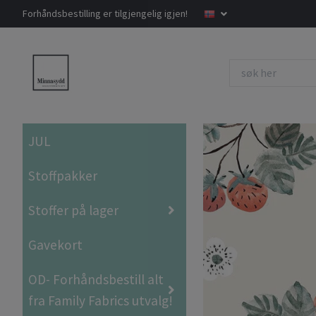
Forhåndsbestilling er tilgjengelig igjen!
JUL
Stoffpakker
Stoffer på lager
Gavekort
OD- Forhåndsbestill alt
fra Family Fabrics utvalg!