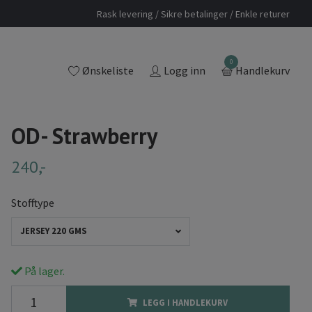
Rask levering / Sikre betalinger / Enkle returer
0
Ønskeliste
Logg inn
Handlekurv
OD- Strawberry
240,-
Stofftype
JERSEY 220 GMS
På lager.
LEGG I HANDLEKURV