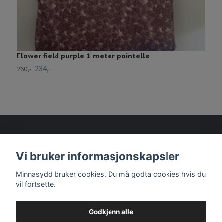
Flower field purple 1 meter pointelle
J
234,-
260,-
D
Vi bruker informasjonskapsler
Les mer
Minnasydd bruker cookies. Du må godta cookies hvis du
vil fortsette.
Godkjenn alle