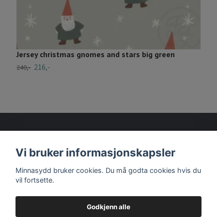
F
2
Jersey christmas gnomes and stars big green
216,-
240,-
Vi bruker informasjonskapsler
Les mer
Minnasydd bruker cookies. Du må godta cookies hvis du
vil fortsette.
Godkjenn alle