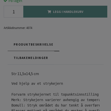
På lager.
LEGG I HANDLEKURV
Artikkelnummer:
4074
PRODUKTBESKRIVELSE
TILBAKEMELDINGER
Str 11,5x14,5 cm
Ved hjelp av et strykejern

Forvarm strykejernet til topunktsinnstilling ( • •
Merk: Strykejern varierer avhengig av temperaturom
Bomull: Stryk området du har tenkt å overføre desi
Plasser motivet på området du ønsker å overføre til