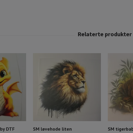
aby DTF
SM løvehode liten
SM tigerbaby