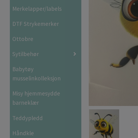
Merkelapper/labels
DTF Strykemerker
Ottobre
Sytilbehør
Babytøy
musselinkolleksjon
Misy hjemmesydde
barneklær
Teddypledd
Håndkle