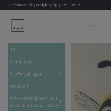
Forhåndsbestilling er tilgjengelig igjen!
JUL
Stoffpakker
Stoffer på lager
Gavekort
OD- Forhåndsbestill alt
fra Family Fabrics utvalg!