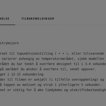
VELSE
TILBAKEMELDINGER
strykejern

rnet til topunktsinnstilling ( • • ), eller tilsvarende 
 varierer avhengig av temperaturområdet, sjekk modellen 
rådet du har tenkt å overføre designet til i 3-4 sekunde
på området du ønsker å overføre til, vendt oppover.

get i 12-15 sekundering

der til filmen er avkjølt (i tilfelle overoppheting) og 
å toppen av motivet og stryk i ytterligere 5 sekunder.

net er viktig for å øke limdybden og utskriftsbestandigh