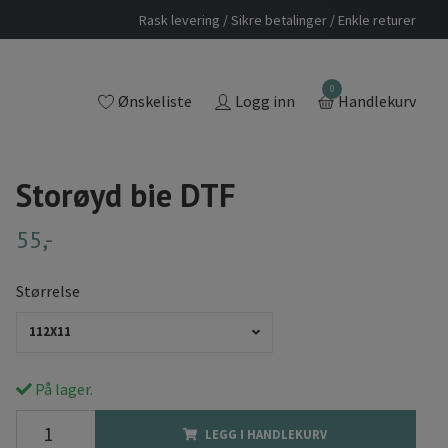
Rask levering / Sikre betalinger / Enkle returer
0
Ønskeliste
Logg inn
Handlekurv
Storøyd bie DTF
55,-
Størrelse
112X11
På lager.
LEGG I HANDLEKURV