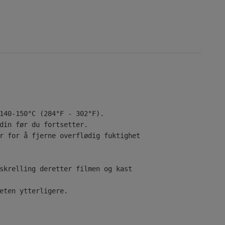
140-150°C (284°F - 302°F).

din før du fortsetter.

r for å fjerne overflødig fuktighet

skrelling deretter filmen og kast

eten ytterligere.