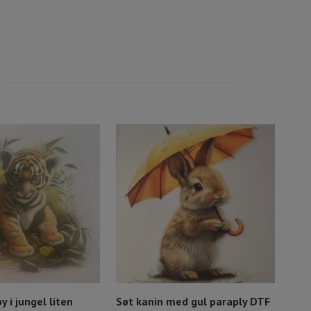
 i jungel liten
Søt kanin med gul paraply DTF
DTF