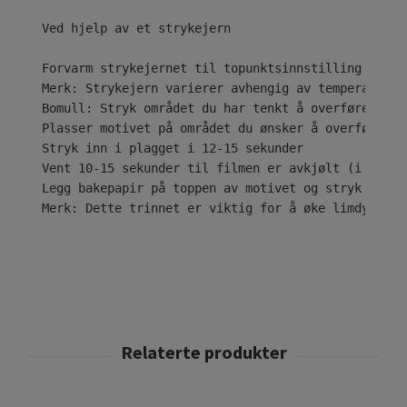
Ved hjelp av et strykejern

Forvarm strykejernet til topunktsinnstilling ( • •
Merk: Strykejern varierer avhengig av temperaturom
Bomull: Stryk området du har tenkt å overføre desi
Plasser motivet på området du ønsker å overføre til
Stryk inn i plagget i 12-15 sekunder

Vent 10-15 sekunder til filmen er avkjølt (i tilfe
Legg bakepapir på toppen av motivet og stryk i ytt
Merk: Dette trinnet er viktig for å øke limdybden 