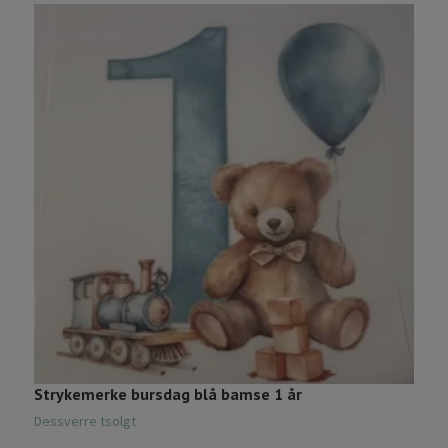
Strykemerke bursdag blå bamse 1 år
S
Dessverre tsolgt
D