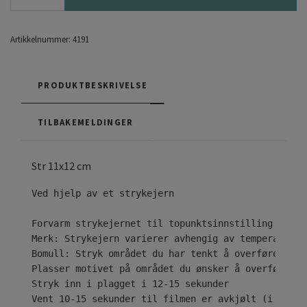
Artikkelnummer:
4191
PRODUKTBESKRIVELSE
TILBAKEMELDINGER
Str 11x12 cm
Ved hjelp av et strykejern

Forvarm strykejernet til topunktsinnstilling ( • •
Merk: Strykejern varierer avhengig av temperaturom
Bomull: Stryk området du har tenkt å overføre desi
Plasser motivet på området du ønsker å overføre til
Stryk inn i plagget i 12-15 sekunder

Vent 10-15 sekunder til filmen er avkjølt (i tilfe