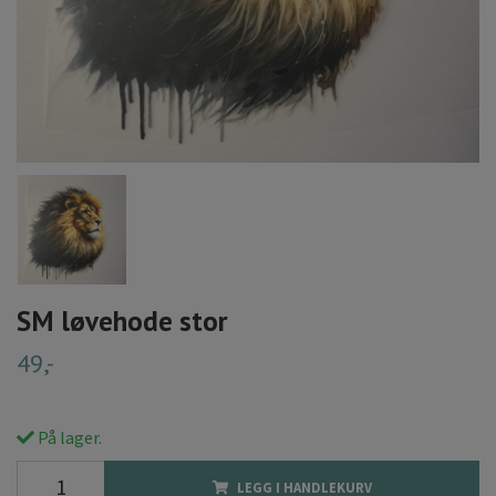
SM løvehode stor
49,-
På lager.
LEGG I HANDLEKURV