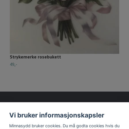
Strykemerke rosebukett
S
49,-
2
Vi bruker informasjonskapsler
Les mer
Minnasydd bruker cookies. Du må godta cookies hvis du