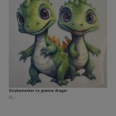
Strykemerker to grønne drager
S
65,-
3