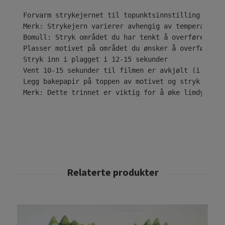
Forvarm strykejernet til topunktsinnstilling ( • •
Merk: Strykejern varierer avhengig av temperaturom
Bomull: Stryk området du har tenkt å overføre desi
Plasser motivet på området du ønsker å overføre til
Stryk inn i plagget i 12-15 sekunder

Vent 10-15 sekunder til filmen er avkjølt (i tilfe
Legg bakepapir på toppen av motivet og stryk i ytt
Merk: Dette trinnet er viktig for å øke limdybden 