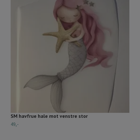
SM havfrue hale mot venstre stor
S
49,-
4