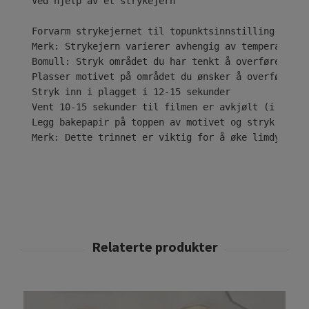
Ved hjelp av et strykejern

Forvarm strykejernet til topunktsinnstilling ( • •
Merk: Strykejern varierer avhengig av temperaturom
Bomull: Stryk området du har tenkt å overføre desi
Plasser motivet på området du ønsker å overføre til
Stryk inn i plagget i 12-15 sekunder

Vent 10-15 sekunder til filmen er avkjølt (i tilfe
Legg bakepapir på toppen av motivet og stryk i ytt
Merk: Dette trinnet er viktig for å øke limdybden 