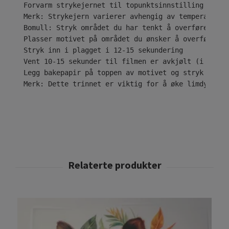
Forvarm strykejernet til topunktsinnstilling ( • •
Merk: Strykejern varierer avhengig av temperaturom
Bomull: Stryk området du har tenkt å overføre desi
Plasser motivet på området du ønsker å overføre til
Stryk inn i plagget i 12-15 sekundering

Vent 10-15 sekunder til filmen er avkjølt (i tilfe
Legg bakepapir på toppen av motivet og stryk i ytt
Merk: Dette trinnet er viktig for å øke limdybden 