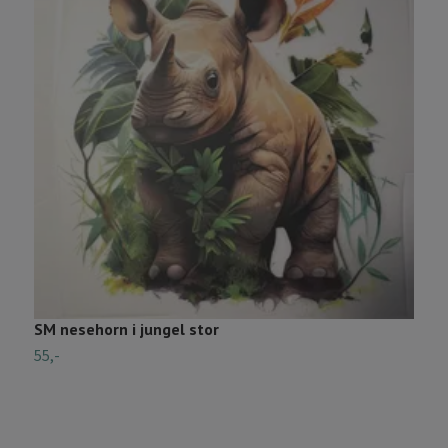
SM nesehorn i jungel stor
S
55,-
D