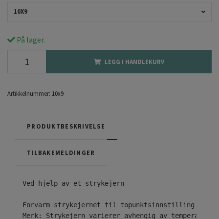
10X9
På lager.
LEGG I HANDLEKURV
Artikkelnummer:
10x9
PRODUKTBESKRIVELSE
TILBAKEMELDINGER
Ved hjelp av et strykejern

Forvarm strykejernet til topunktsinnstilling ( • •
Merk: Strykejern varierer avhengig av temperaturom