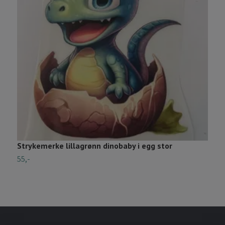
Strykemerke lillagrønn dinobaby i egg stor
S
55,-
3