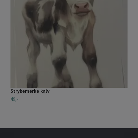
Strykemerke kalv
S
49,-
5