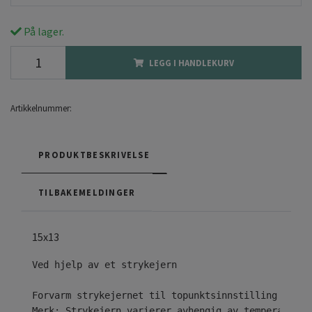
På lager.
LEGG I HANDLEKURV
Artikkelnummer:
PRODUKTBESKRIVELSE
TILBAKEMELDINGER
15x13
Ved hjelp av et strykejern

Forvarm strykejernet til topunktsinnstilling ( • •
Merk: Strykejern varierer avhengig av temperaturom