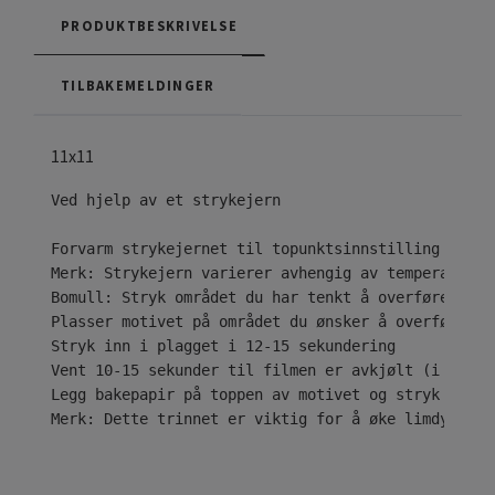
PRODUKTBESKRIVELSE
TILBAKEMELDINGER
11x11
Ved hjelp av et strykejern

Forvarm strykejernet til topunktsinnstilling ( • •
Merk: Strykejern varierer avhengig av temperaturom
Bomull: Stryk området du har tenkt å overføre desi
Plasser motivet på området du ønsker å overføre til
Stryk inn i plagget i 12-15 sekundering

Vent 10-15 sekunder til filmen er avkjølt (i tilfe
Legg bakepapir på toppen av motivet og stryk i ytt
Merk: Dette trinnet er viktig for å øke limdybden 