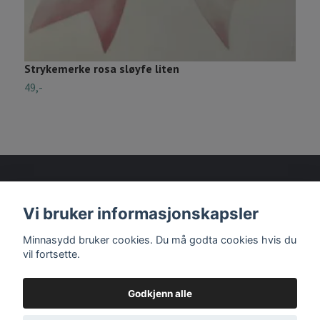
Strykemerke rosa sløyfe liten
S
49,-
7
Vi bruker informasjonskapsler
Les mer
Minnasydd bruker cookies. Du må godta cookies hvis du
vil fortsette.
Godkjenn alle