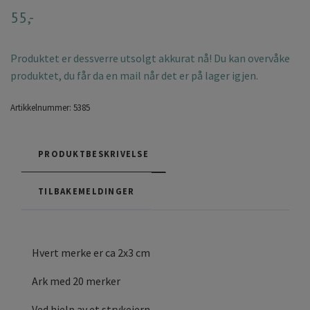
55,-
Produktet er dessverre utsolgt akkurat nå! Du kan overvåke
produktet, du får da en mail når det er på lager igjen.
Artikkelnummer:
5385
PRODUKTBESKRIVELSE
TILBAKEMELDINGER
Hvert merke er ca 2x3 cm
Ark med 20 merker
Ved hjelp av et strykejern