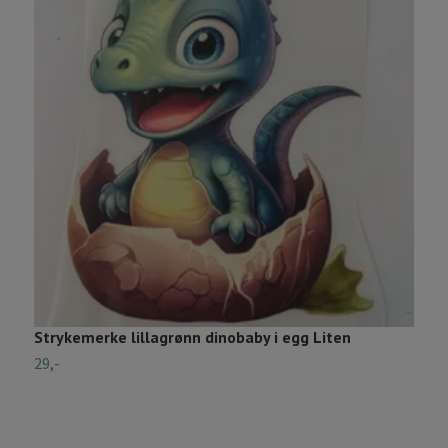
Strykemerke lillagrønn dinobaby i egg Liten
H
29,-
5