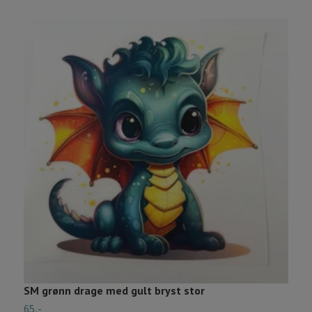
SM grønn drage med gult bryst stor
S
65,-
5