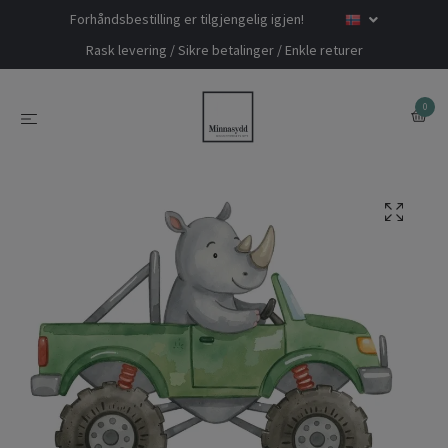
Forhåndsbestilling er tilgjengelig igjen!
Rask levering / Sikre betalinger / Enkle returer
0