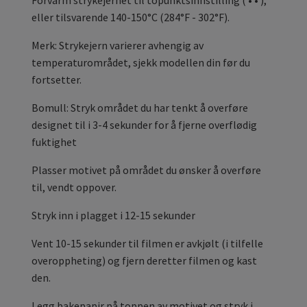
Forvarm strykejernet til topunktsinnstilling ( • • ),
eller tilsvarende 140-150°C (284°F - 302°F).
Merk: Strykejern varierer avhengig av
temperaturområdet, sjekk modellen din før du
fortsetter.
Bomull: Stryk området du har tenkt å overføre
designet til i 3-4 sekunder for å fjerne overflødig
fuktighet
Plasser motivet på området du ønsker å overføre
til, vendt oppover.
Stryk inn i plagget i 12-15 sekunder
Vent 10-15 sekunder til filmen er avkjølt (i tilfelle
overoppheting) og fjern deretter filmen og kast
den.
Legg bakepapir på toppen av motivet og stryk i