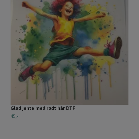
Glad jente med rødt hår DTF
K
45,-
4