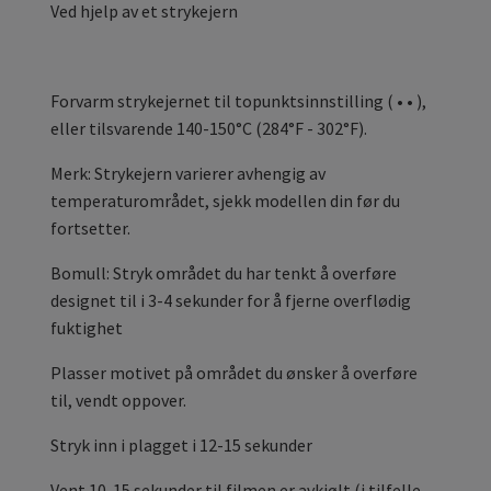
Ved hjelp av et strykejern
Forvarm strykejernet til topunktsinnstilling ( • • ),
eller tilsvarende 140-150°C (284°F - 302°F).
Merk: Strykejern varierer avhengig av
temperaturområdet, sjekk modellen din før du
fortsetter.
Bomull: Stryk området du har tenkt å overføre
designet til i 3-4 sekunder for å fjerne overflødig
fuktighet
Plasser motivet på området du ønsker å overføre
til, vendt oppover.
Stryk inn i plagget i 12-15 sekunder
Vent 10-15 sekunder til filmen er avkjølt (i tilfelle