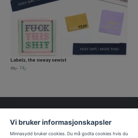
Labels, the sweay sewist
L
74,-
6
99,-
Vi bruker informasjonskapsler
Les mer
Minnasydd bruker cookies. Du må godta cookies hvis du