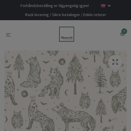
Forhåndsbestilling er tilgjengelig igjen!
Rask levering / Sikre betalinger / Enkle returer
0