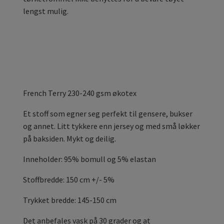
lengst mulig.
French Terry 230-240 gsm økotex
Et stoff som egner seg perfekt til gensere, bukser
og annet. Litt tykkere enn jersey og med små løkker
på baksiden. Mykt og deilig.
Inneholder: 95% bomull og 5% elastan
Stoffbredde: 150 cm +/- 5%
Trykket bredde: 145-150 cm
Det anbefales vask på 30 grader og at