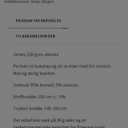
Artikkelnummer:
Jersey-220-gms
PRODUKTBESKRIVELSE
TILBAKEMELDINGER
Jersey 220 gsm, økotex
Perfekt til babytøy og alt av klær med litt stretch.
Myk og deilig kvalitet.
Innhold: 95% bomull, 5% elastan
Stoffbredde: 150 cm +/- 5%
Trykket bredde: 145-150 cm
Det anbefales vask på 30 grader og at
tørketrommel ikke benyttes for å bevare tøyet