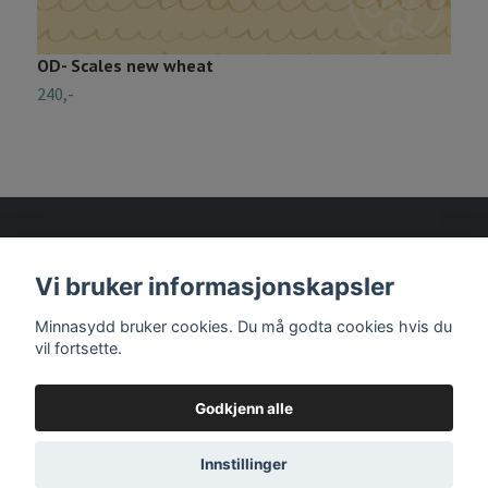
OD- Scales new wheat
O
240,-
2
Vi bruker informasjonskapsler
Les mer
Minnasydd bruker cookies. Du må godta cookies hvis du
vil fortsette.
Godkjenn alle
© 2026 Minnasydd
Innstillinger