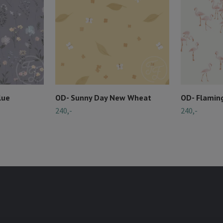
lue
OD- Sunny Day New Wheat
OD- Flamin
240,-
240,-