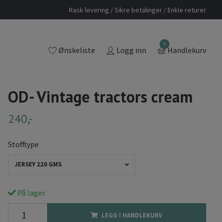
Rask levering / Sikre betalinger / Enkle returer
0
Ønskeliste
Logg inn
Handlekurv
OD- Vintage tractors cream
240,-
Stofftype
JERSEY 220 GMS
På lager.
LEGG I HANDLEKURV