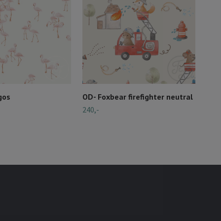
gos
OD- Foxbear firefighter neutral
240,-
OD-
240,