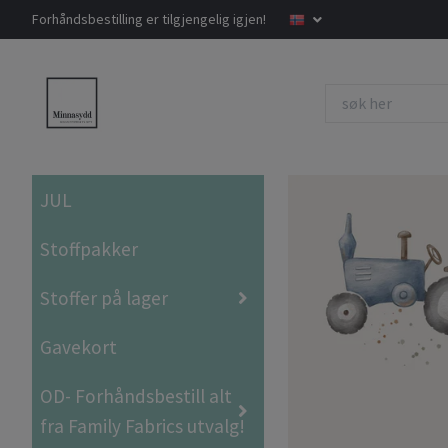
Forhåndsbestilling er tilgjengelig igjen!
JUL
Stoffpakker
Stoffer på lager
Gavekort
OD- Forhåndsbestill alt
fra Family Fabrics utvalg!