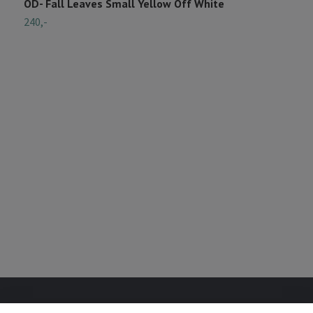
OD- Fall Leaves Small Yellow Off White
O
240,-
2