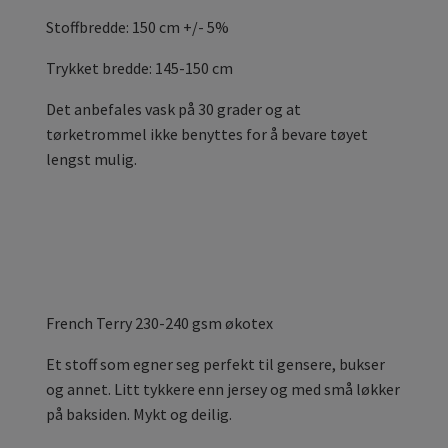
Stoffbredde: 150 cm +/- 5%
Trykket bredde: 145-150 cm
Det anbefales vask på 30 grader og at
tørketrommel ikke benyttes for å bevare tøyet
lengst mulig.
French Terry 230-240 gsm økotex
Et stoff som egner seg perfekt til gensere, bukser
og annet. Litt tykkere enn jersey og med små løkker
på baksiden. Mykt og deilig.