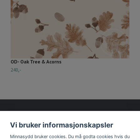
OD- Oak Tree & Acorns
O
240,-
2
Vi bruker informasjonskapsler
Les mer
Minnasydd bruker cookies. Du må godta cookies hvis du